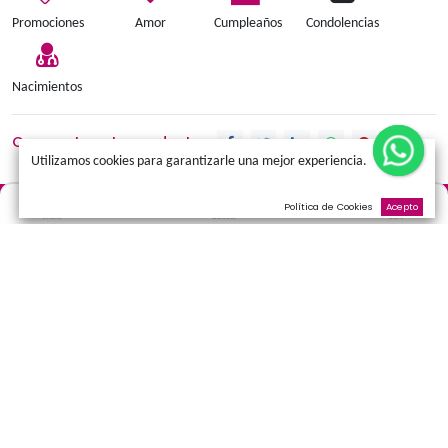
Añadir a la cesta
Términos y condiciones
Promociones
Amor
Cumpleaños
Condolen
Nacimientos
Comparte este producto:
Utilizamos cookies para garantizarle una mejor experienci