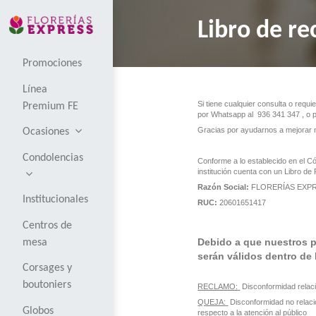
Libro
Promociones
Línea
Si tiene cualqui
Premium FE
por Whatsapp a
Gracias por ayu
Ocasiones
Condolencias
Conforme a lo e
institución cue
Razón Social:
Institucionales
RUC:
2060165
Centros de
Debido a q
mesa