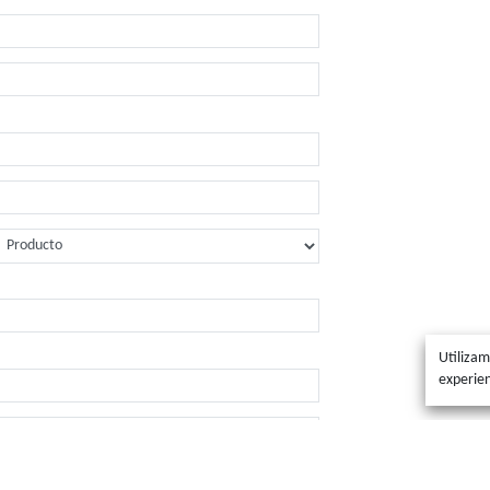
erno
*
erno
umento
*
ento
*
ncia/Distrito