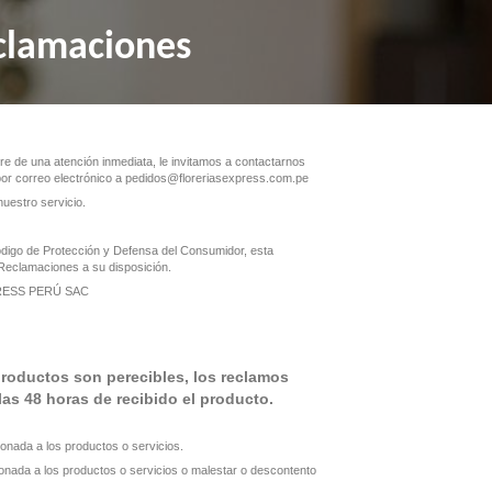
 de reclamaciones
er consulta o requiere de una atención inmediata, le invitamos a contactar
l
936 341 347
, o por correo electrónico a pedidos@floreriasexpress.com
darnos a mejorar nuestro servicio.
stablecido en el Código de Protección y Defensa del Consumidor, esta
nta con un Libro de Reclamaciones a su disposición.
FLORERÍAS EXPRESS PERÚ SAC
1417
ue nuestros productos son perecibles, los reclamos