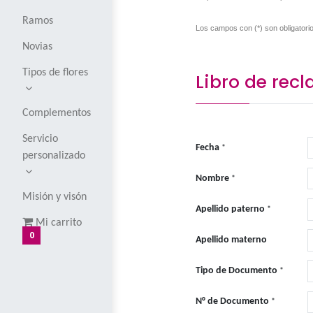
serán válid
Corsages y
boutoniers
RECLAMO:
Dis
QUEJA:
Discon
Globos
respecto a la at
Ramos
Los campos con 
Novias
Tipos de flores
Libro
Complementos
Servicio
Fecha
*
personalizado
Nombre
*