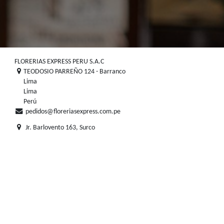
FLORERIAS EXPRESS PERU 
TEODOSIO PARREÑO 124
nos
.pe
Lima
Lima
Perú
pedidos@floreriasexp
Jr. Barlovento 163, Sur