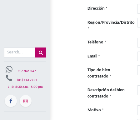
Misión y visón
Apellido pat
Mi carrito
0
Apellido mat
Tipo de Doc
N° de Docum
Dirección
*
Región/Provi
*
Teléfono
*