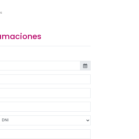
os dentro de las 48 horas de recibido el producto.
conformidad relacionada a los productos o servicios.
formidad no relacionada a los productos o servicios o malestar o descont
ención al público
(*) son obligatorios
 de reclamaciones