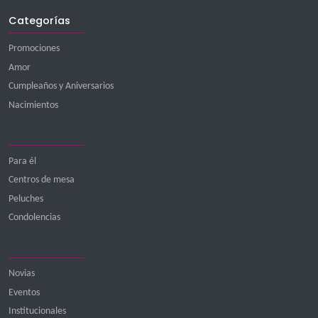
Whatsapp: 936 341 347
E-mail: pedidos@floreriasexpress.com.pe
T
ERMINOS Y CONDICIONES
Categorías
Promociones
Amor
Cumpleaños y Aniversarios
Nacimientos
Para él
Centros de mesa