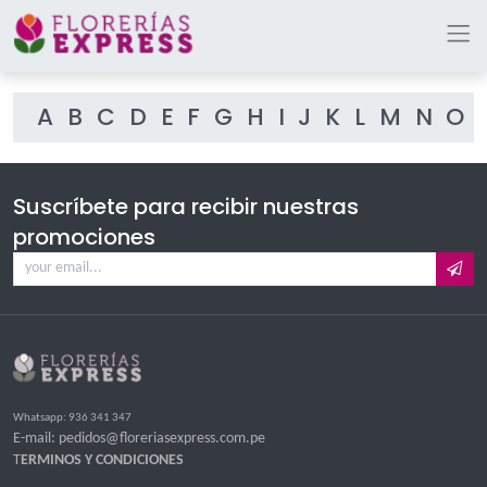
A
B
C
D
E
F
G
H
I
J
K
L
Suscríbete para recibir nuestras
promociones