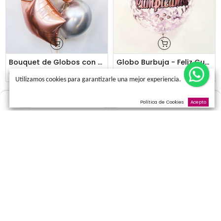
Bouquet de Globos con Helio con 2 números.
S/
99.00
S/
89.00
S/
79.00
S/
69.00
Bouquet de Globos con Helio - Estrella
S/
69.00
S/
59.00
S/
25.00
Utilizamos cookies para garantizarle una mejor experienci