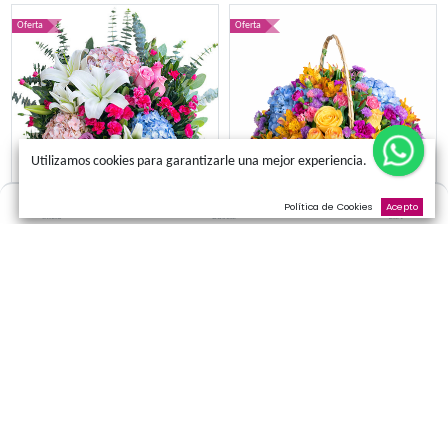
Ramo Marisol
Balde Cervecer
S/
119.00
S/
99.00
S/
109.00
Oferta
Oferta
Utilizamos cookies para garantizarle una mejor experienci