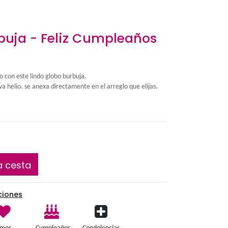
Globo Burbuja - Feliz 
- Sin Helio
Complementa tu arreglo con este lindo globo burbuja.
Nota: Este globo NO lleva helio. se anexa directamente e
S/
25.00
Añadir a la cesta