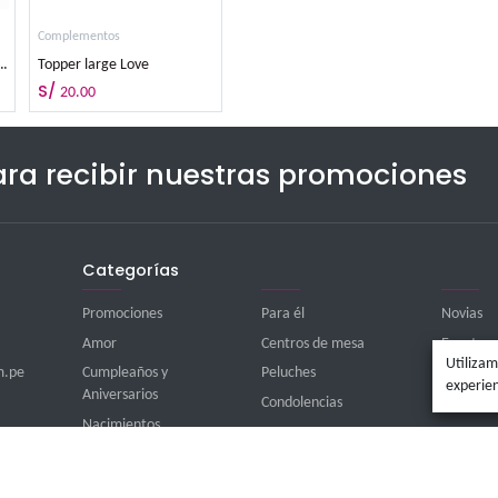
os
Complementos
C
hocolate Peruano Linaje 95 grs.
Topper large Love
S/
20.00
íbete para recibir nuestras