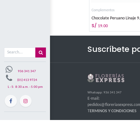
Misión y visón
Mi carrito
0
Complement
S/
19.00
Suscr